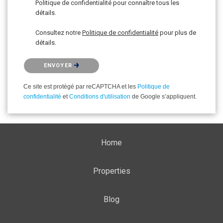
Politique de confidentialité pour connaître tous les
détails.
Consultez notre
Politique de confidentialité
pour plus de
détails.
Veuillez confirmer que vous n'êtes pas un robot.
ENVOYER
Ce site est protégé par reCAPTCHA et les
Politique de
confidentialité
et
Conditions d'utilisation
de Google s’appliquent.
Home
Properties
Blog